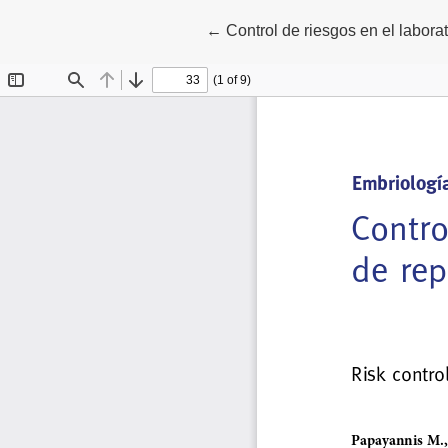
Volver a los detalles del artícul
←
Control de riesgos en el labora