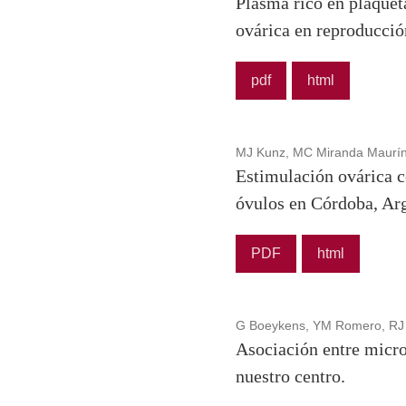
Plasma rico en plaqueta
ovárica en reproducción
pdf
html
MJ Kunz, MC Miranda Maurín, 
Estimulación ovárica c
óvulos en Córdoba, Ar
PDF
html
G Boeykens, YM Romero, RJ O
Asociación entre microb
nuestro centro.