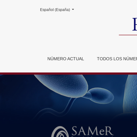
Cambiar el idioma. El actual es:
Español (España)
Revista Reproducción
NÚMERO ACTUAL
TODOS LOS NÚME