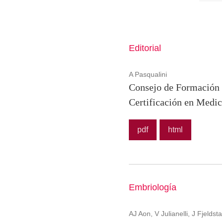
Editorial
A Pasqualini
Consejo de Formación y
Certificación en Medi
pdf
html
Embriología
AJ Aon, V Julianelli, J Fjelds