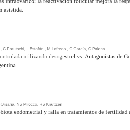
s intraovárico: la reactivación folicular mejora la resp
 asistida.
C Frautschi, L Estofán , M Lofredo , C García, C Palena
ontrolada utilizando desogestrel vs. Antagonistas de 
gentina
rsaria, NS Milocco, RS Knuttzen
iota endometrial y falla en tratamientos de fertilidad 