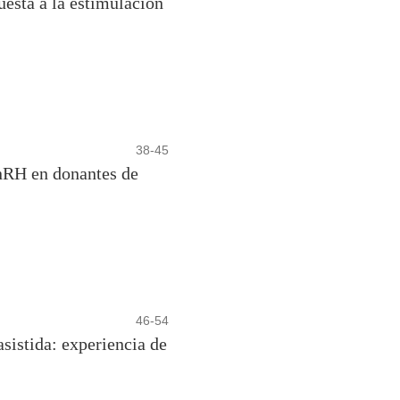
uesta a la estimulación
38-45
GnRH en donantes de
46-54
asistida: experiencia de