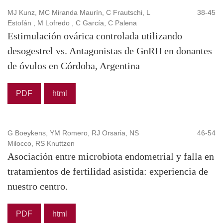
MJ Kunz, MC Miranda Maurín, C Frautschi, L
38-45
Estofán , M Lofredo , C García, C Palena
Estimulación ovárica controlada utilizando
desogestrel vs. Antagonistas de GnRH en donantes
de óvulos en Córdoba, Argentina
PDF
html
G Boeykens, YM Romero, RJ Orsaria, NS
46-54
Milocco, RS Knuttzen
Asociación entre microbiota endometrial y falla en
tratamientos de fertilidad asistida: experiencia de
nuestro centro.
PDF
html