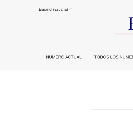
Cambiar el idioma. El actual es:
Español (España)
Acceso Abierto
NÚMERO ACTUAL
TODOS LOS NÚME